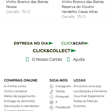
Vinho Branco das Beiras
Vinho Branco das Beiras
Nossa
Reserva do Doutor
Garrafa
|
75 Cl
Verdelho Casas Altas
Garrafa
|
75 Cl
O Nosso Cartão
Ajuda
COMPRAS ONLINE
SIGA-NOS
LOJAS
A minha conta
Instagram
Encontre uma loja
Como comprar
Localização e Horários
TikTok
Meios de pagamento
Gourmet Experience
Pinterest
Entrega ao domicílio
Todas as Marcas
X
Devolução e reembolso
Eventos
Facebook
Garantia de frescura