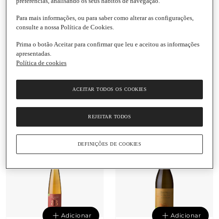
preferências, analisando os seus hábitos de navegação.
Para mais informações, ou para saber como alterar as configurações,
consulte a nossa Política de Cookies.
Prima o botão Aceitar para confirmar que leu e aceitou as informações
Adicionar
Adicionar
apresentadas.
Política de cookies
18,50 €
8,50 €
24,67 € / Litro
11,33 € / Litro
ACEITAR TODOS OS COOKIES
Vinho Branco da Beira
Vinho Branco da Beira
Interior D.O.C. Seara
Interior Fonte Cal
Souvall
Quinta dos Termos
REJEITAR TODOS
Garrafa
|
75 Cl
Garrafa
|
75 Cl
DEFINIÇÕES DE COOKIES
Adicionar
Adicionar