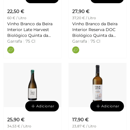
22,50 €
27,90 €
60 € / Litro
37,20 € / Litro
Vinho Branco da Beira
Vinho Branco da Beira
Interior Late Harvest
Interior Reserva DOC
Biológico Quinta da
Biológico Quinta da
Biaia
Garrafa
|
75 Cl
Biaia
Garrafa
|
75 Cl
Adicionar
Adicionar
25,90 €
17,90 €
34,53 € / Litro
23,87 € / Litro