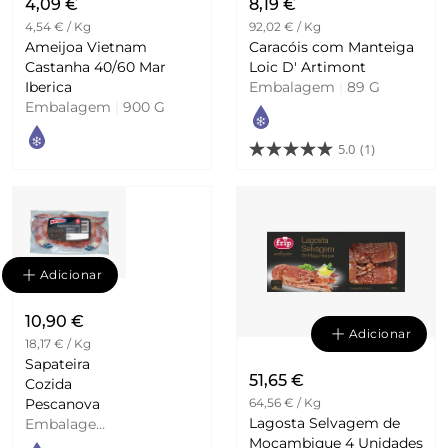
4,09 €
8,19 €
4,54 € / Kg
92,02 € / Kg
Ameijoa Vietnam
Caracóis com Manteiga
Castanha 40/60 Mar
Loic D' Artimont
Iberica
Embalagem
|
89 G
Embalagem
|
900 G
5.0
(1)
Adicionar
10,90 €
Adicionar
18,17 € / Kg
Sapateira
51,65 €
Cozida
Pescanova
64,56 € / Kg
Lagosta Selvagem de
Embalagem
Moçambique 4 Unidades
|
600 G