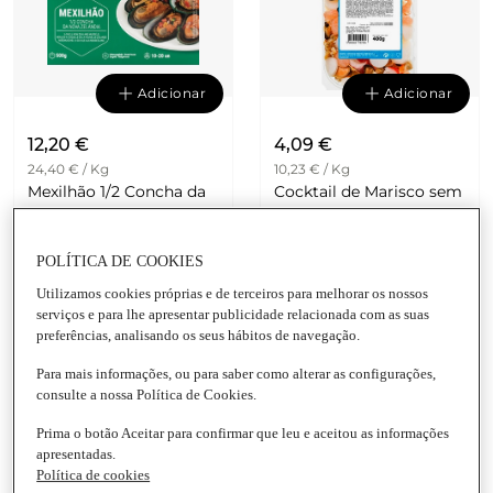
Adicionar
Adicionar
12,20 €
4,09 €
24,40 € / Kg
10,23 € / Kg
Mexilhão 1/2 Concha da
Cocktail de Marisco sem
Nova Zelândia Gourmet
Glúten Brasmar
Gelpeixe
Embalagem
|
400 G
Embalagem
|
500 G
POLÍTICA DE COOKIES
Utilizamos cookies próprias e de terceiros para melhorar os nossos
serviços e para lhe apresentar publicidade relacionada com as suas
5.0
(1)
preferências, analisando os seus hábitos de navegação.
Para mais informações, ou para saber como alterar as configurações,
consulte a nossa Política de Cookies.
Prima o botão Aceitar para confirmar que leu e aceitou as informações
apresentadas.
Política de cookies