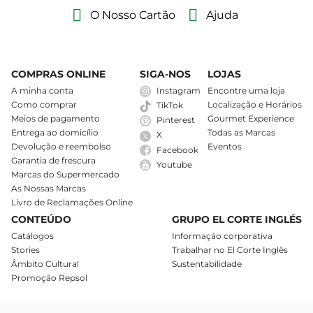
O Nosso Cartão
Ajuda
COMPRAS ONLINE
SIGA-NOS
LOJAS
A minha conta
Instagram
Encontre uma loja
Como comprar
Localização e Horários
TikTok
Meios de pagamento
Gourmet Experience
Pinterest
Entrega ao domicílio
Todas as Marcas
X
Devolução e reembolso
Eventos
Facebook
Garantia de frescura
Youtube
Marcas do Supermercado
As Nossas Marcas
Livro de Reclamações Online
CONTEÚDO
GRUPO EL CORTE INGLÉS
Catálogos
Informação corporativa
Stories
Trabalhar no El Corte Inglês
Âmbito Cultural
Sustentabilidade
Promoção Repsol