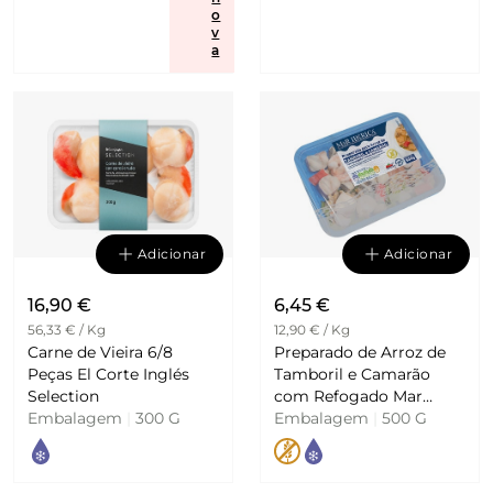
o
v
a
Adicionar
Adicionar
16,90 €
6,45 €
56,33 € / Kg
12,90 € / Kg
Carne de Vieira 6/8
Preparado de Arroz de
Peças El Corte Inglés
Tamboril e Camarão
Selection
com Refogado Mar
Embalagem
|
300 G
Ibérica
Embalagem
|
500 G