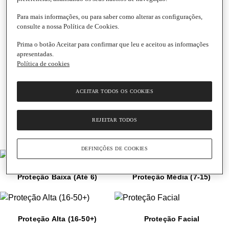
Com a chegada dos dias de sol e calor, a pele e o cabelo
precisam de cuidados especiais para se manterem saudáveis
Para mais informações, ou para saber como alterar as configurações,
e protegidos. No Supermercado El Corte Inglés reunimos tudo
consulte a nossa Política de Cookies.
o que precisa para desfrutar do sol em segurança: dos
Prima o botão Aceitar para confirmar que leu e aceitou as informações
protetores solares para toda a família ao aftersun que acalma
apresentadas.
a pele, passando pelos tratamentos capilares que protegem o
Política de cookies
cabelo do calor e pelos produtos de limpeza que mantêm a
pele fresca. Prepare-se para viver o verão em pleno.
ACEITAR TODOS OS COOKIES
.
REJEITAR TODOS
DEFINIÇÕES DE COOKIES
Proteção Baixa (Até 6)
Proteção Média (7-15)
Proteção Alta (16-50+)
Proteção Facial