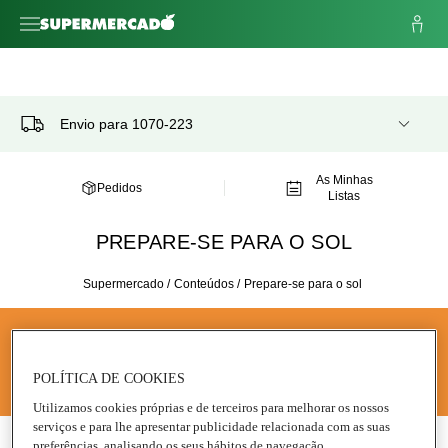
Envio para
1070-223
As Minhas
Pedidos
Listas
PREPARE-SE PARA O SOL
Supermercado
/
Conteúdos
/
Prepare-se para o sol
Prepare-se para desfrutar do sol
POLÍTICA DE COOKIES
Proteção, cuidado e limpeza
Utilizamos cookies próprias e de terceiros para melhorar os nossos
serviços e para lhe apresentar publicidade relacionada com as suas
preferências, analisando os seus hábitos de navegação.