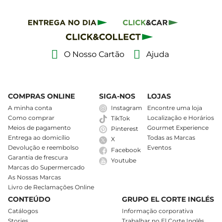
O Nosso Cartão
Ajuda
COMPRAS ONLINE
SIGA-NOS
LOJAS
A minha conta
Instagram
Encontre uma loja
Como comprar
Localização e Horários
TikTok
Meios de pagamento
Gourmet Experience
Pinterest
Entrega ao domicílio
Todas as Marcas
X
Devolução e reembolso
Eventos
Facebook
Garantia de frescura
Youtube
Marcas do Supermercado
As Nossas Marcas
Livro de Reclamações Online
CONTEÚDO
GRUPO EL CORTE INGLÉS
Catálogos
Informação corporativa
Stories
Trabalhar no El Corte Inglês