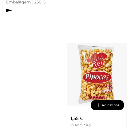
Embalagem
|
250 G
.
Adicionar
1,55 €
13,48 € / Kg