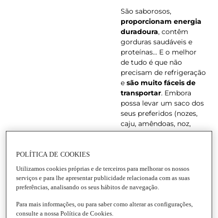
São saborosos,
proporcionam energia
duradoura
, contêm
gorduras saudáveis e
proteínas... E o melhor
de tudo é que não
precisam de refrigeração
e
são muito fáceis de
transportar
. Embora
possa levar um saco dos
seus preferidos (nozes,
caju, amêndoas, noz,
amendoins...), é sempre
mais divertido ter à mão
um cocktail como o
POLÍTICA DE COOKIES
que lhe propomos.
E
Utilizamos cookies próprias e de terceiros para melhorar os nossos
sim, neste caso vale a
serviços e para lhe apresentar publicidade relacionada com as suas
pena optar pelo BIO
preferências, analisando os seus hábitos de navegação.
porque isso garante que
Para mais informações, ou para saber como alterar as configurações,
estes frutos secos foram
consulte a nossa Política de Cookies.
cultivados e processados