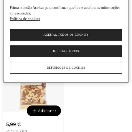
sem pesticidas nem
Prima o botão Aceitar para confirmar que leu e aceitou as informações
químicos artificiai
s
,
apresentadas.
protegendo a s
ua saúde
Política de cookies
e o ambiente. E ainda
por cima têm mais
sabor!
ACEITAR TODOS OS COOKIES
REJEITAR TODOS
DEFINIÇÕES DE COOKIES
Adicionar
5,99 €
29,95 € / Kg