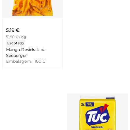
5,19 €
51,90 € / Kg
Esgotado
Manga Desidratada
Seeberger
Embalagem
|
100 G
.