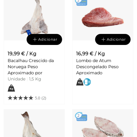
2
DIAS
FRESCO
Adicionar
Adicionar
19,99 € / Kg
16,99 € / Kg
Bacalhau Crescido da
Lombo de Atum
Noruega Peso
Descongelado Peso
Aproximado por
Aproximado
Unidade
|
1,5 Kg
5.0
(2)
2
DIAS
FRESCO