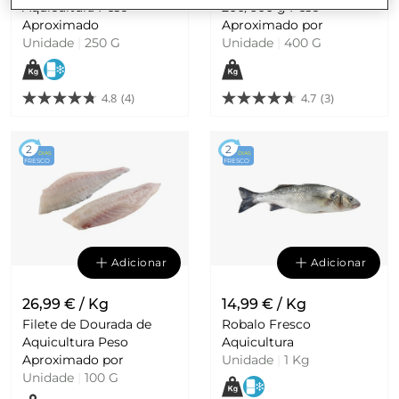
Aquicultura Peso
200/600 g Peso
Aproximado
Aproximado por
Unidade
|
250 G
Unidade
|
400 G
4.8
(4)
4.7
(3)
2
2
DIAS
DIAS
FRESCO
FRESCO
Adicionar
Adicionar
26,99 € / Kg
14,99 € / Kg
Filete de Dourada de
Robalo Fresco
Aquicultura Peso
Aquicultura
Aproximado por
Unidade
|
1 Kg
Unidade
|
100 G