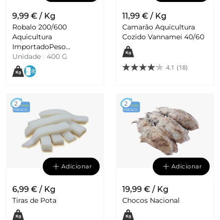
9,99 € / Kg
11,99 € / Kg
Robalo 200/600
Camarão Aquicultura
Aquicultura
Cozido Vannamei 40/60
ImportadoPeso
Aproximado por
Unidade
|
400 G
4.1
(18)
2
2
DIAS
DIAS
FRESCO
FRESCO
Adicionar
Adicionar
6,99 € / Kg
19,99 € / Kg
Tiras de Pota
Chocos Nacional