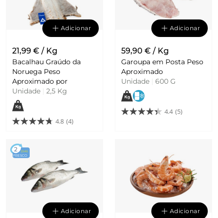
Adicionar
Adicionar
21,99 € / Kg
59,90 € / Kg
Bacalhau Graúdo da
Garoupa em Posta Peso
Noruega Peso
Aproximado
Aproximado por
Unidade
|
600 G
Unidade
|
2,5 Kg
4.4
(5)
4.8
(4)
2
DIAS
FRESCO
Adicionar
Adicionar