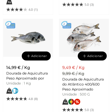
5.0
(3)
4.0
(1)
2
2
DIAS
DIAS
FRESCO
FRESCO
Adicionar
Adicionar
14,99 € / Kg
9,49 € / Kg
Dourada de Aquicultura
9,99 € / Kg
Peso Aproximado por
Dourada de Aquicultura
Unidade
|
1 Kg
do Atlântico 400/600
Peso Aproximado
Unidade
|
500 G
4.8
(8)
5.0
(3)