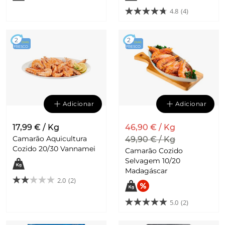
4.8
(4)
2
2
DIAS
DIAS
FRESCO
FRESCO
Adicionar
Adicionar
17,99 € / Kg
46,90 € / Kg
Camarão Aquicultura
49,90 € / Kg
Cozido 20/30 Vannamei
Camarão Cozido
Selvagem 10/20
Madagáscar
2.0
(2)
5.0
(2)