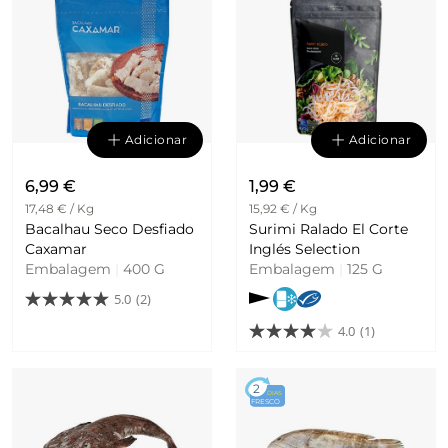
Adicionar
Adicionar
6,99 €
1,99 €
17,48 € / Kg
15,92 € / Kg
Bacalhau Seco Desfiado
Surimi Ralado El Corte
Caxamar
Inglés Selection
Embalagem
|
400 G
Embalagem
|
125 G
5.0
(2)
4.0
(1)
2
DIAS
FRESCO