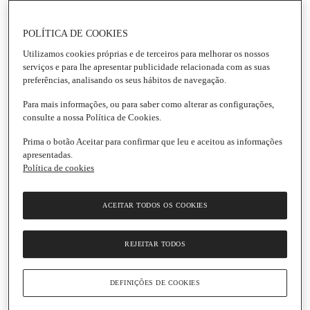
26,99 € / Kg
26,99 € / Kg
POLÍTICA DE COOKIES
Lombo de Salmão com
Filete de Robalo de
Pele de Aquicultura Peso
Aquicultura Peso
Utilizamos cookies próprias e de terceiros para melhorar os nossos
serviços e para lhe apresentar publicidade relacionada com as suas
Aproximado
Aproximado por
preferências, analisando os seus hábitos de navegação.
Unidade
|
100 G
Para mais informações, ou para saber como alterar as configurações,
4.8
(5)
consulte a nossa Política de Cookies.
5.0
(1)
Prima o botão Aceitar para confirmar que leu e aceitou as informações
apresentadas.
2
2
Política de cookies
DIAS
DIAS
FRESCO
FRESCO
ACEITAR TODOS OS COOKIES
REJEITAR TODOS
Adicionar
Adicionar
DEFINIÇÕES DE COOKIES
11,99 € / Kg
8,99 € / Kg
Salmão em Posta de
Dourada de Aquicultura