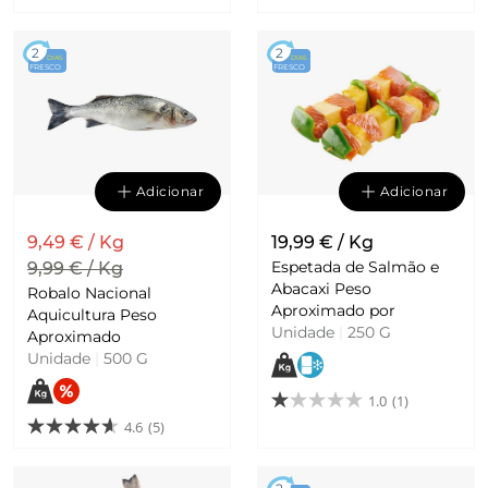
2
2
DIAS
DIAS
FRESCO
FRESCO
Adicionar
Adicionar
9,49 € / Kg
19,99 € / Kg
Espetada de Salmão e
9,99 € / Kg
Abacaxi Peso
Robalo Nacional
Aproximado por
Aquicultura Peso
Unidade
|
250 G
Aproximado
Unidade
|
500 G
1.0
(1)
4.6
(5)