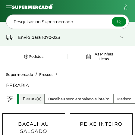
Pesquisar no Supermercado
Envio para
1070-223
As Minhas
Pedidos
Listas
Supermercado
Frescos
PEIXARIA
Peixaria
Bacalhau seco embalado e inteiro
Marisco
BACALHAU
PEIXE INTEIRO
SALGADO