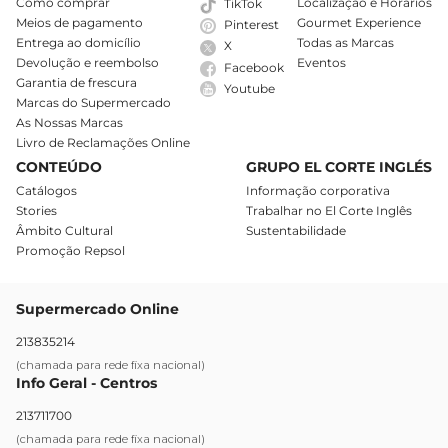
Como comprar
Localização e Horários
TikTok
Meios de pagamento
Gourmet Experience
Pinterest
Entrega ao domicílio
Todas as Marcas
X
Devolução e reembolso
Eventos
Facebook
Garantia de frescura
Youtube
Marcas do Supermercado
As Nossas Marcas
Livro de Reclamações Online
CONTEÚDO
GRUPO EL CORTE INGLÉS
Catálogos
Informação corporativa
Stories
Trabalhar no El Corte Inglês
Âmbito Cultural
Sustentabilidade
Promoção Repsol
Supermercado Online
213835214
(chamada para rede fixa nacional)
Info Geral - Centros
213711700
(chamada para rede fixa nacional)