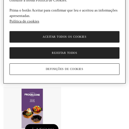
consulte a nossa Política de Cookies.
Prima o botão Aceitar para confirmar que leu e aceitou as informações
apresentadas.
Política de cookies
Adicionar
Adicionar
2,15 €
2,53 €
ACEITAR TODOS OS COOKIES
19,55 € / Kg
33,73 € / Kg
Cones de Baunilha para
Tulipas de Baunilha para
REJEITAR TODOS
Gelado Pack 10
Gelado Pack 6
Progelcone
Progelcone
Embalagem
|
110 G
Embalagem
|
75 G
DEFINIÇÕES DE COOKIES
5.0
(1)