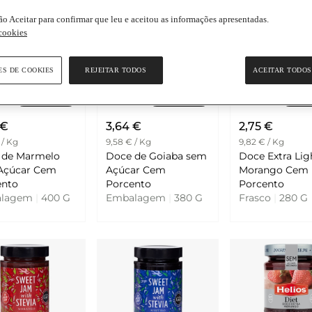
ão Aceitar para confirmar que leu e aceitou as informações apresentadas.
 cookies
ES DE COOKIES
REJEITAR TODOS
ACEITAR TODOS
Adicionar
Adicionar
Adi
 €
3,64 €
2,75 €
 / Kg
9,58 € / Kg
9,82 € / Kg
 de Marmelo
Doce de Goiaba sem
Doce Extra Lig
úcar Cem
Açúcar Cem
Morango Cem
ento
Porcento
Porcento
alagem
|
400 G
Embalagem
|
380 G
Frasco
|
280 G