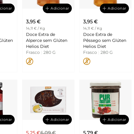
cionar
Adicionar
Adicionar
3,95 €
3,95 €
14,11 € / Kg
14,11 € / Kg
Doce Extra de
Doce Extra de
Glúten
Alperce sem Glúten
Pêssego sem Glúten
Helios Diet
Helios Diet
Frasco
|
280 G
Frasco
|
280 G
cionar
Adicionar
Adicionar
5,25 €
6,09 €
5,79 €