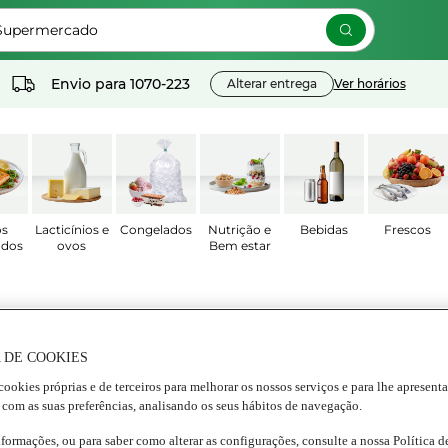
 Supermercado
Envio para
1070-223
Alterar entrega
Ver horários
os
Lacticínios e
Congelados
Nutrição e
Bebidas
Frescos
ados
ovos
Bem estar
 DE COOKIES
cookies próprias e de terceiros para melhorar os nossos serviços e para lhe apresent
 com as suas preferências, analisando os seus hábitos de navegação.
nformações, ou para saber como alterar as configurações, consulte a nossa Política 