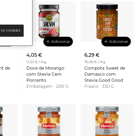
 OS COOKIES
cionar
Adicionar
Adicionar
4,05 €
6,29 €
0,33 € / Kg
19,06 € / Kg
ht de
Doce de Morango
Compota Sweet de
com Stevia Cem
Damasco com
Porcento
Stevia Good Good
Embalagem
|
200 G
Frasco
|
330 G