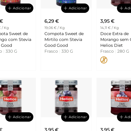
Adicionar
Adicionar
Adi
 €
6,29 €
3,95 €
€ / Kg
19,06 € / Kg
14,11 € / Kg
ota Sweet de
Compota Sweet de
Doce Extra de
ngo com Stevia
Mirtilo com Stevia
Morango sem 
 Good
Good Good
Helios Diet
co
|
330 G
Frasco
|
330 G
Frasco
|
280 G
Adicionar
Adicionar
Adi
 €
3,95 €
3,95 €