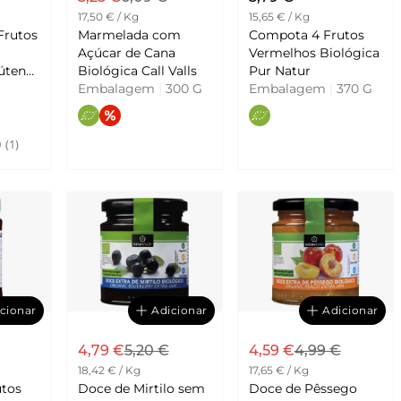
17,50 € / Kg
15,65 € / Kg
Frutos
Marmelada com
Compota 4 Frutos
Açúcar de Cana
Vermelhos Biológica
úten
Biológica Call Valls
Pur Natur
Embalagem
|
300 G
Embalagem
|
370 G
0
(1)
cionar
Adicionar
Adicionar
4,79 €
5,20 €
4,59 €
4,99 €
18,42 € / Kg
17,65 € / Kg
utos
Doce de Mirtilo sem
Doce de Pêssego