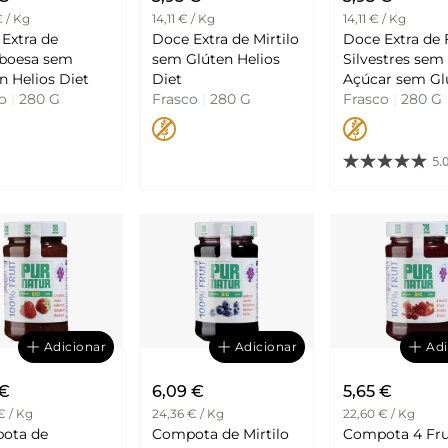
€ / Kg
14,11 € / Kg
14,11 € / Kg
Extra de
Doce Extra de Mirtilo
Doce Extra de 
boesa sem
sem Glúten Helios
Silvestres sem
Glúten Helios Diet
Diet
Açúcar sem Gl
co
|
280 G
Frasco
|
280 G
Helios
Frasco
|
280 G
5.
Adicionar
Adicionar
Adi
 €
6,09 €
5,65 €
€ / Kg
24,36 € / Kg
22,60 € / Kg
ota de
Compota de Mirtilo
Compota 4 Fr