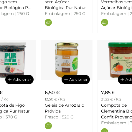
ngo sem
sem Açúcar
Vermelhos se
 Biológica Pur
Biológica Pur Natur
Açúcar Biológica
r
alagem
|
250 G
Embalagem
|
250 G
Natur
Embalagem
|
2
Adicionar
Adicionar
Adi
 €
6,50 €
7,85 €
€ / Kg
12,50 € / Kg
21,22 € / Kg
ota de Figo
Geleia de Arroz Bio
Compota de
Biológica Pur Natur
Próvida
Clementina Bi
co
|
370 G
Frasco
|
520 G
Confit Proven
Embalagem
|
3