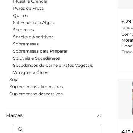
Muesli e Granola
Purés de Fruta
Quinoa
6,29
Sal Especial e Algas
19,06 
Sementes
Comp
Snacks e Aperitivos
Mora
Sobremesas
Good
Sobremesas para Preparar
Fras
Solúveis e Sucedâneos
Sucedâneos de Carne e Patés Vegetais
Vinagres e Óleos
Soja
Suplementos alimentares
Suplementos desportivos
Marcas
4,19