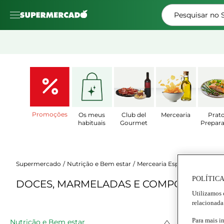
Pesquisar no
Promoções
Os meus
Club del
Mercearia
Prat
habituais
Gourmet
Prepar
Supermercado
Nutrição e Bem estar
Mercearia Especializada
POLÍTICA
DOCES, MARMELADAS E COMPOTAS
Utilizamos 
relacionada
Para mais i
Nutrição e Bem estar