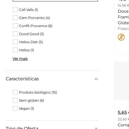
14,96 
Call Valls (1)
Doce 
Fram
Cem Porcento (4)
Confit Provence (6)
Fras
Good Good (3)
Helios Diet (5)
Helios (1)
Ver mais
Características
Produto biológico (15)
Sem glúten (6)
Vegan (1)
5,65
22,60 
Comp
Tipo de Oferta