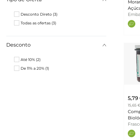
Mora
Açúcar
Natu
Emb
Desconto Direto (3)
Todas as ofertas (3)
Desconto
Até 10% (2)
De 11% a 20% (1)
5,79
15,65 
Comp
Fras