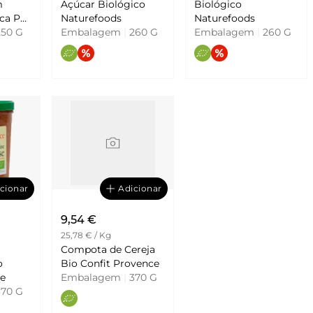
m
Açúcar Biológico
Biológico
 Pur
Naturefoods
Naturefoods
50 G
Embalagem
|
260 G
Embalagem
|
260 G
cionar
Adicionar
9,54 €
25,78 € / Kg
Compota de Cereja
o
Bio Confit Provence
ce
Embalagem
|
370 G
70 G