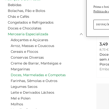
Bebidas
Prima o bot
Bolachas, Pão e Bolos
Política de
Chás e Cafés
Congelados e Refrigerados
DEFINIÇÕ
Doces e Chocolates
Mercearia Especializada
Adoçantes e Açúcares
3,49
Arroz, Massas e Couscous
8,73 €
Cereais e Flocos
Doce
Conservas Diversas
sem Aç
Creme de Barrar, Manteigas e
Porc
Margarinas
Emb
Doces, Marmeladas e Compotas
Farinhas, Sêmolas e Outros
Legumes Secos
Leite e Derivados Lácteos
Mel e Polen
Molhos