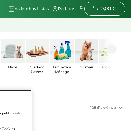
0,00 €
As Minhas Listas
Pedidos
Bebé
Cuidado
Limpeza e
Animais
Biológicos
Pessoal
Ménage
( 28 )
Relevância
ar publicidade
de Cookies.