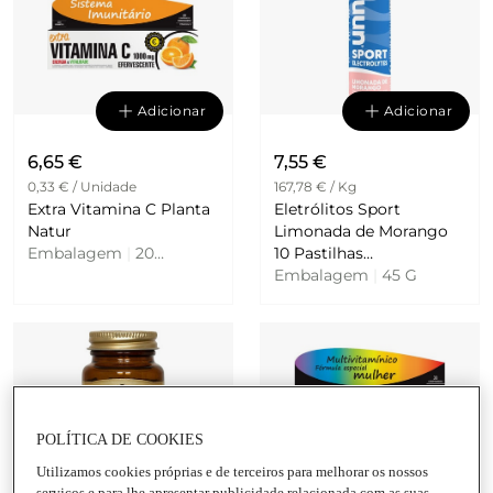
Adicionar
Adicionar
6,65 €
7,55 €
0,33 € / Unidade
167,78 € / Kg
Extra Vitamina C Planta
Eletrólitos Sport
Natur
Limonada de Morango
Embalagem
|
20
10 Pastilhas
Comprimidos
Embalagem
|
45 G
Efervescentes Nuun
POLÍTICA DE COOKIES
Utilizamos cookies próprias e de terceiros para melhorar os nossos
Adicionar
Adicionar
serviços e para lhe apresentar publicidade relacionada com as suas