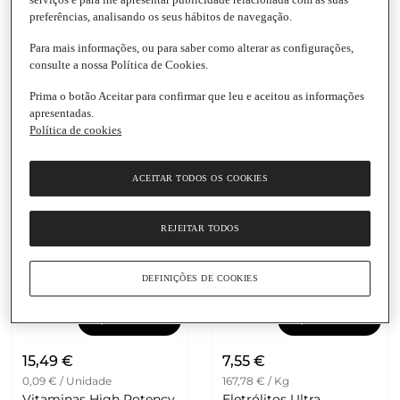
preferências, analisando os seus hábitos de navegação.
20,99 €
9,79 €
Para mais informações, ou para saber como alterar as configurações,
0,70 € / Unidade
0,33 € / Unidade
consulte a nossa Política de Cookies.
Methycobalamin
Multi Vitaminas para
Vitamina B12 Sublingual
Mulher Planta Natur
Prima o botão Aceitar para confirmar que leu e aceitou as informações
1000mcg Solgar
Embalagem
|
30
apresentadas.
Frasco
|
30 Unidades
Comprimidos
Política de cookies
1.0
(1)
5.0
(2)
ACEITAR TODOS OS COOKIES
REJEITAR TODOS
DEFINIÇÕES DE COOKIES
Adicionar
Adicionar
15,49 €
7,55 €
0,09 € / Unidade
167,78 € / Kg
Vitaminas High Potency
Eletrólitos Ultra