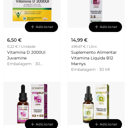
Adicionar
Adicionar
6,50 €
14,99 €
0,22 € / Unidade
499,67 € / Litro
Vitamina D 2000UI
Suplemento Alimentar
Juvamine
Vitamina Liquida B12
Embalagem
|
30
Marnys
Comprimidos
Embalagem
|
30 Ml
Adicionar
Adicionar