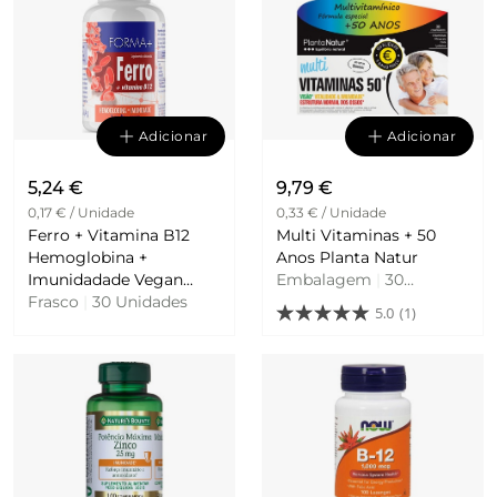
Adicionar
Adicionar
5,24 €
9,79 €
0,17 € / Unidade
0,33 € / Unidade
Ferro + Vitamina B12
Multi Vitaminas + 50
Hemoglobina +
Anos Planta Natur
Imunidadade Vegan
Embalagem
|
30
Forma +
Frasco
|
30 Unidades
Comprimidos
5.0
(1)