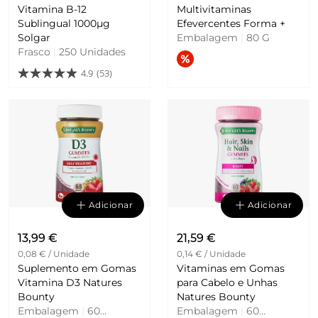
Vitamina B-12
Multivitaminas
Sublingual 1000µg
Efevercentes Forma +
Solgar
Embalagem
|
80 G
Frasco
|
250 Unidades
4.9
(53)
Adicionar
Adicionar
13,99 €
21,59 €
0,08 € / Unidade
0,14 € / Unidade
Suplemento em Gomas
Vitaminas em Gomas
Vitamina D3 Natures
para Cabelo e Unhas
Bounty
Natures Bounty
Embalagem
|
60
Embalagem
|
60