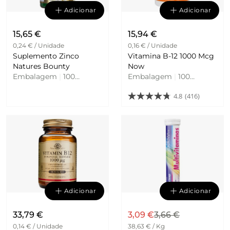
Adicionar
Adicionar
15,65 €
15,94 €
0,24 € / Unidade
0,16 € / Unidade
Suplemento Zinco
Vitamina B-12 1000 Mcg
Natures Bounty
Now
Embalagem
|
100
Embalagem
|
100
Unidades
Cápsulas
4.8
(416)
Adicionar
Adicionar
33,79 €
3,09 €
3,66 €
0,14 € / Unidade
38,63 € / Kg