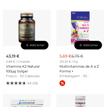
Unidades
Unidades
Adicionar
Adicionar
43,19 €
5,69 €
6,75 €
0,86 € / Unidade
231,30 € / Kg
Vitamina K2 Natural
Multivitaminas de A a Z
100µg Solgar
Forma +
Frasco
|
50 Cápsulas
Embalagem
|
30
Capsulas
4.8
(33)