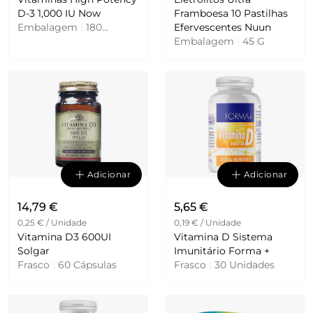
D-3 1,000 IU Now
Framboesa 10 Pastilhas
Embalagem
|
180
Efervescentes Nuun
Cápsulas
Embalagem
|
45 G
Adicionar
Adicionar
14,79 €
5,65 €
0,25 € / Unidade
0,19 € / Unidade
Vitamina D3 600UI
Vitamina D Sistema
Solgar
Imunitário Forma +
Frasco
|
60 Cápsulas
Frasco
|
30 Unidades