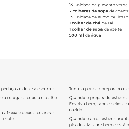
½
unidade de pimento verde 
2 colheres de sopa
de coentr
½
unidade de sumo de limão
1 colher de chá
de sal
1 colher de sopa
de azeite
500 ml
de água
 pedaços e deixe a escorrer.
Junte a pota ao preparado e 
 a refogar a cebola e o alho
Quando o preparado estiver a 
Envolva bem, tape e deixe a co
cozido.
as. Mexa e deixe a cozinhar
r mole.
Quando o arroz estiver pronto
picados. Misture bem e está pr