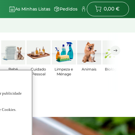
0,00 €
As Minhas Listas
Pedidos
Bebé
Cuidado
Limpeza e
Animais
Biológicos
Pessoal
Ménage
ar publicidade
de Cookies.