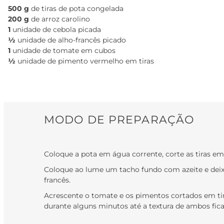
500 g
de tiras de pota congelada
200 g
de arroz carolino
1
unidade de cebola picada
½
unidade de alho-francês picado
1
unidade de tomate em cubos
½
unidade de pimento vermelho em tiras
MODO DE PREPARAÇÃO
Coloque a pota em água corrente, corte as tiras em
Coloque ao lume um tacho fundo com azeite e deixe
francês.
Acrescente o tomate e os pimentos cortados em tir
durante alguns minutos até a textura de ambos fica