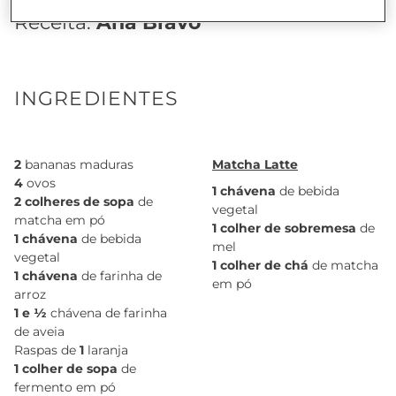
Receita:
Ana Bravo
INGREDIENTES
2
bananas maduras
Matcha Latte
4
ovos
1 chávena
de bebida
2 colheres de sopa
de
vegetal
matcha em pó
1 colher de sobremesa
de
1 chávena
de bebida
mel
vegetal
1 colher de chá
de matcha
1 chávena
de farinha de
em pó
arroz
1 e ½
chávena de farinha
de aveia
Raspas de
1
laranja
1 colher de sopa
de
fermento em pó