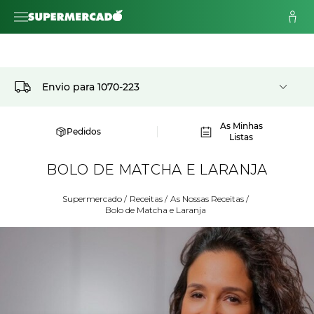
Envio para
1070-223
As Minhas
Pedidos
Listas
BOLO DE MATCHA E LARANJA
Supermercado
/
Receitas
/
As Nossas Receitas
/
Bolo de Matcha e Laranja