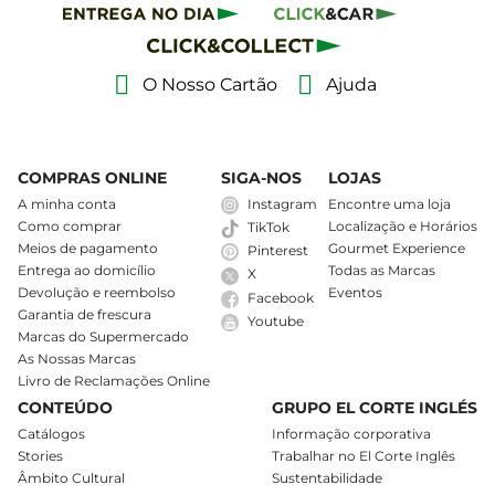
O Nosso Cartão
Ajuda
COMPRAS ONLINE
SIGA-NOS
LOJAS
A minha conta
Instagram
Encontre uma loja
Como comprar
Localização e Horários
TikTok
Meios de pagamento
Gourmet Experience
Pinterest
Entrega ao domicílio
Todas as Marcas
X
Devolução e reembolso
Eventos
Facebook
Garantia de frescura
Youtube
Marcas do Supermercado
As Nossas Marcas
Livro de Reclamações Online
CONTEÚDO
GRUPO EL CORTE INGLÉS
Catálogos
Informação corporativa
Stories
Trabalhar no El Corte Inglês
Âmbito Cultural
Sustentabilidade