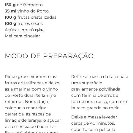
150 g
de fremento
35 ml
vinho do Porto
100 g
frutas cristalizadas
100 g
frutos secos
Açúcar em pó
q.b.
Mel para pincelar
MODO DE PREPARAÇÃO
Pique grosseiramente as
Retire a massa da taça para
frutas cristalizadas e deixe-
uma superfície
as a marinar com o vinho
previamente polvilhada
do Porto durante 12h (no
com farinha de arroz e
mínimo). Numa taça,
forme uma rosca, com um
coloque a manteiga
buraco grande no meio.
derretida, as raspas de
Deixe a massa levedar
limão e de laranja, o açúcar
cerca de 40 minutos,
e a essência de baunilha.
coberta com película
Bata até obter um creme