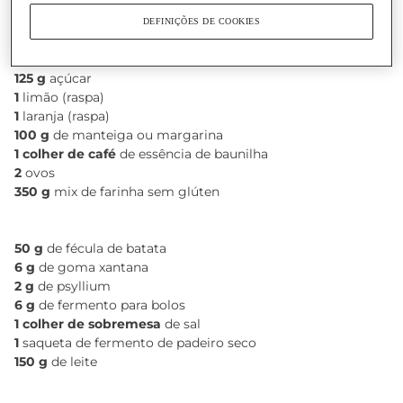
INGREDIENTES
DEFINIÇÕES DE COOKIES
125 g
açúcar
1
limão (raspa)
1
laranja (raspa)
100 g
de manteiga ou margarina
1 colher de café
de essência de baunilha
2
ovos
350 g
mix de farinha sem glúten
50 g
de fécula de batata
6 g
de goma xantana
2 g
de psyllium
6 g
de fermento para bolos
1 colher de sobremesa
de sal
1
saqueta de fermento de padeiro seco
150 g
de leite