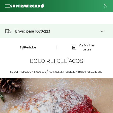
Envio para
1070-223
As Minhas
Pedidos
Listas
BOLO REI CELÍACOS
Supermercado
/
Receitas
/
As Nossas Receitas
/
Bolo Rei Celíacos