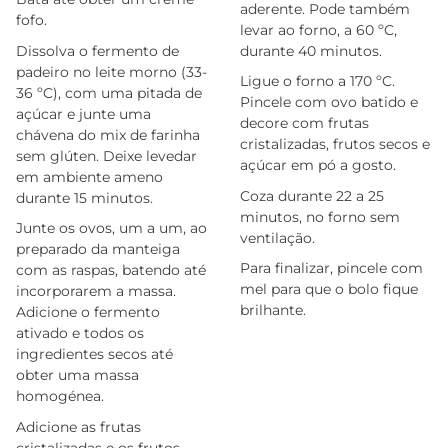
aderente. Pode também
fofo.
levar ao forno, a 60 ºC,
Dissolva o fermento de
durante 40 minutos.
padeiro no leite morno (33-
Ligue o forno a 170 ºC.
36 ºC), com uma pitada de
Pincele com ovo batido e
açúcar e junte uma
decore com frutas
chávena do mix de farinha
cristalizadas, frutos secos e
sem glúten. Deixe levedar
açúcar em pó a gosto.
em ambiente ameno
Coza durante 22 a 25
durante 15 minutos.
minutos, no forno sem
Junte os ovos, um a um, ao
ventilação.
preparado da manteiga
Para finalizar, pincele com
com as raspas, batendo até
mel para que o bolo fique
incorporarem a massa.
brilhante.
Adicione o fermento
ativado e todos os
ingredientes secos até
obter uma massa
homogénea.
Adicione as frutas
cristalizadas e os frutos