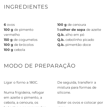
INGREDIENTES
6
ovos
100 g
de cenoura
100 g
de pimento
1 colher de sopa
de azeite
vermelho
Q.b.
alho em pó
150 g
de cogumelos
Q.b.
cebolinho picado
100 g
de brócolos
Q.b.
pimentão doce
100 g
cebola
MODO DE PREPARAÇÃO
Ligar o forno a 180C.
De seguida, transferir a
mistura para formas de
Numa frigideira, refogar
silicone.
em azeite o pimento, a
cebola, a cenoura, os
Bater os ovos e colocar por