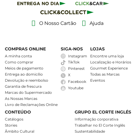
O Nosso Cartão
Ajuda
COMPRAS ONLINE
SIGA-NOS
LOJAS
A minha conta
Instagram
Encontre uma loja
Como comprar
Localização e Horários
TikTok
Meios de pagamento
Gourmet Experience
Pinterest
Entrega ao domicílio
Todas as Marcas
X
Devolução e reembolso
Eventos
Facebook
Garantia de frescura
Youtube
Marcas do Supermercado
As Nossas Marcas
Livro de Reclamações Online
CONTEÚDO
GRUPO EL CORTE INGLÉS
Catálogos
Informação corporativa
Stories
Trabalhar no El Corte Inglês
Âmbito Cultural
Sustentabilidade