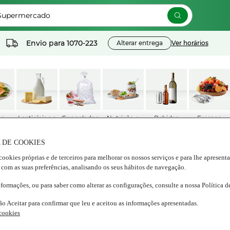
 Supermercado
Envio para
1070-223
Alterar entrega
Ver horários
os
Lacticínios e
Congelados
Nutrição e
Bebidas
Frescos
ados
ovos
Bem estar
 DE COOKIES
cookies próprias e de terceiros para melhorar os nossos serviços e para lhe apresent
FFINS PROTEICOS DE FARINHA DE TREM
 com as suas preferências, analisando os seus hábitos de navegação.
nformações, ou para saber como alterar as configurações, consulte a nossa Política 
inha de Tremoço
ão Aceitar para confirmar que leu e aceitou as informações apresentadas.
 cookies