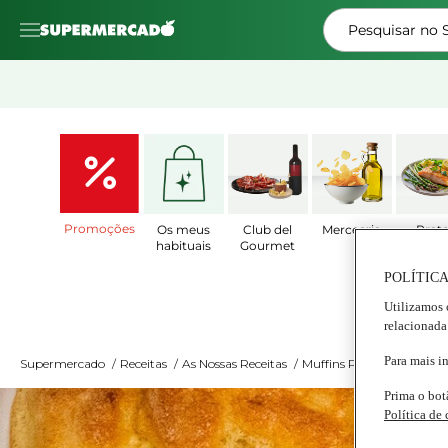
Pesquisar no
Promoções
Os meus
Club del
Mercearia
Prat
habituais
Gourmet
Prepar
POLÍTICA
Utilizamos 
MU
relacionada
Para mais i
Supermercado
/
Receitas
/
As Nossas Receitas
/
Muffins Proteicos de Far
Prima o bot
Política de