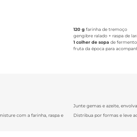
120 g
farinha de tremoço
gengibre ralado + raspa de lar
1 colher de sopa
de fermento
fruta da época para acompan
Junte gemas e azeite, envolva
misture com a farinha, raspa e
Distribua por formas e leve a