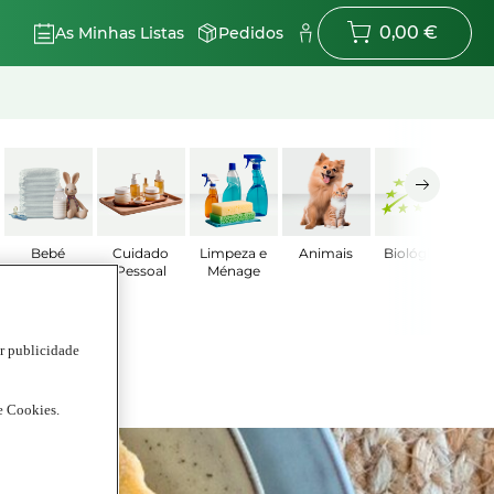
0,00 €
As Minhas Listas
Pedidos
Bebé
Cuidado
Limpeza e
Animais
Biológicos
Pessoal
Ménage
ar publicidade
de Cookies.