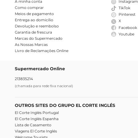
A minha conta
Instagra
Como comprar
TikTok
Meios de pagamento
Pinterest
Entrega ao domicílio
X
Devolução e reembolso
Facebook
Garantia de frescura
Youtube
Marcas do Supermercado
As Nossas Marcas
Livro de Reclamações Online
Supermercado Online
213835214
(chamada para rede fixa nacional)
OUTROS SITES DO GRUPO EL CORTE INGLÉS
El Corte Inglés Portugal
El Corte Inglés Espanha
Lista de Casamento
Viagens El Corte Inglés
Welcome Tourists