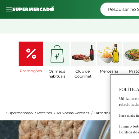
Pesquisar no
Promoções
Os meus
Club del
Mercearia
Prat
habituais
Gourmet
Prepar
POLÍTICA
Utilizamos 
relacionada
Supermercado
/
Receitas
/
As Nossas Receitas
/
Tarte de Quinoa e Granad
Para mais i
Prima o bot
Política de