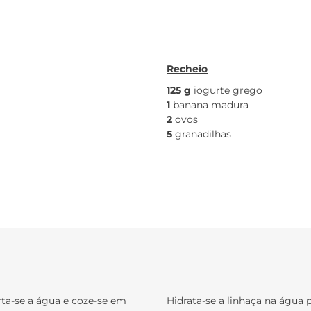
Recheio
125 g
iogurte grego
1
banana madura
2
ovos
5
granadilhas
rta-se a água e coze-se em
Hidrata-se a linhaça na água