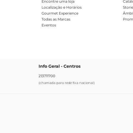
m
Encontre uma loja
Catál
Localização e Horários
Stori
Gourmet Experience
Âmbit
Todas as Marcas
Prom
Eventos
Info Geral - Centros
213711700
(chamada para rede fixa nacional)