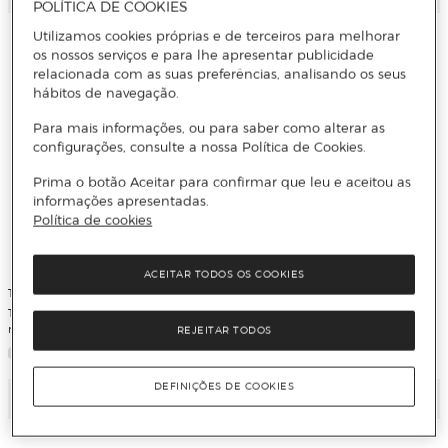
POLÍTICA DE COOKIES
Utilizamos cookies próprias e de terceiros para melhorar
os nossos serviços e para lhe apresentar publicidade
relacionada com as suas preferências, analisando os seus
hábitos de navegação.
Para mais informações, ou para saber como alterar as
configurações, consulte a nossa Política de Cookies.
Prima o botão Aceitar para confirmar que leu e aceitou as
informações apresentadas.
Política de cookies
ACEITAR TODOS OS COOKIES
TITAN Arts
TITAN Arts
Tubo de Tinta de Óleo Extra Fine 20
Tubo de Tinta de Óleo Extra Fine 20
ml - Preto-Marfim
ml - Terra-Siena-Torrada
REJEITAR TODOS
DEFINIÇÕES DE COOKIES
Adicionar
Adicionar