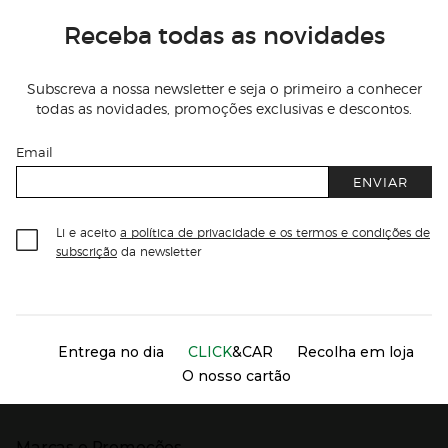
Receba todas as novidades
Subscreva a nossa newsletter e seja o primeiro a conhecer
todas as novidades, promoções exclusivas e descontos.
Email
ENVIAR
Li e aceito
a política de privacidade e os termos e condições de
subscrição
da newsletter
Información del sitio web y servicios
Servicios destacados
Entrega no dia
CLICK
&CAR
Recolha em loja
O nosso cartão
Marcas e Promoções