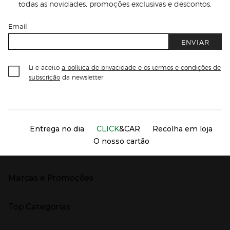
todas as novidades, promoções exclusivas e descontos.
Email
ENVIAR
Li e aceito
a política de privacidade e os termos e condições de
subscrição
da newsletter
Información del sitio web y servicios
Servicios destacados
Entrega no dia
CLICK
&CAR
Recolha em loja
O nosso cartão
Marcas e Promoções
Presiona Enter para expandir
As nossas marcas
Top Categorias
Marcas no El Corte Inglés
Saldos
Presiona Enter para expandir
Moda Mulher