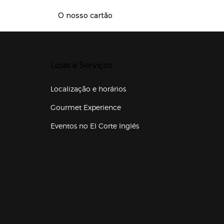
O nosso cartão
Presiona Enter para expandir
Lojas e Serviços
Localização e horários
Gourmet Experience
Eventos no El Corte Inglés
Enlaces de lojas e serviços