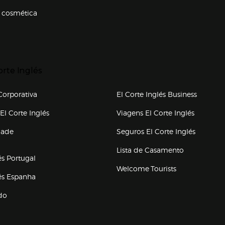
 cosmética
p categorias
r para expandir
orte Inglés
upo el corte inglés
orporativa
El Corte Inglés Business
(abre en nueva ventana)
(abre en
El Corte Inglés
Viagens El Corte Inglés
(abre en
dade
Seguros El Corte Inglés
a ventana)
Lista de Casamento
és Portugal
Welcome Tourists
(abre en nueva ventana)
lés Espanha
do