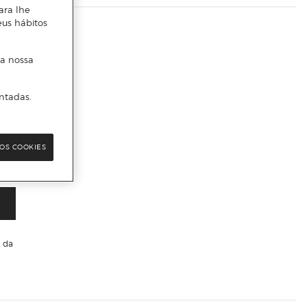
ara lhe
eus hábitos
 a nossa
ntadas.
s
OS COOKIES
da