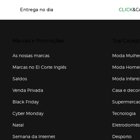
Información del sitio web y servicios
Entrega no dia
CLICK
&C
Presiona Enter para expandir
Presiona Ente
Marcas e Promoções
Top Catego
As nossas marcas
Moda Mulhe
Marcas no El Corte Inglés
Moda Hom
Saldos
Moda Infanti
Venda Privada
Casa e deco
Black Friday
Supermerca
Cyber Monday
Tecnologia
Natal
Eletrodomés
Semana da Internet
Desporto