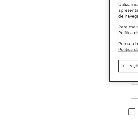
Utilizamo
apresenta
de naveg
Para mais
Política d
Prima o b
Política d
DEFINIÇ
Ema