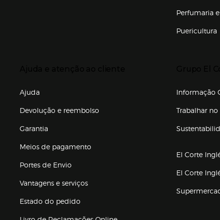
Enlaces de marcas e promoções
Perfumaria e
Puericultura
Enlaces de to
Presiona Enter para expandir
Presiona Ente
Ajuda e atenção ao cliente
Grupo El C
Enlaces de gr
Ajuda
Informação C
Devolução e reembolso
Trabalhar no 
Garantia
Sustentabili
(abre en nuev
Meios de pagamento
El Corte Ingl
Portes de Envio
El Corte Ing
Vantagens e serviços
Supermerca
Estado do pedido
Livro de Reclamações Online