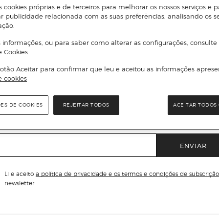
s cookies próprias e de terceiros para melhorar os nossos serviços e p
r publicidade relacionada com as suas preferências, analisando os s
ação.
Receba todas as
 informações, ou para saber como alterar as configurações, consulte
e Cookies.
novidades
otão Aceitar para confirmar que leu e aceitou as informações aprese
e cookies
Subscreva a nossa newsletter e seja o primeiro a conhecer todas a
novidades, promoções exclusivas e descontos.
ÕES DE COOKIES
REJEITAR TODOS
ACEITAR TODOS 
il
ENVIAR
Li e aceito
a política de privacidade e os termos e condições de subscrição
newsletter