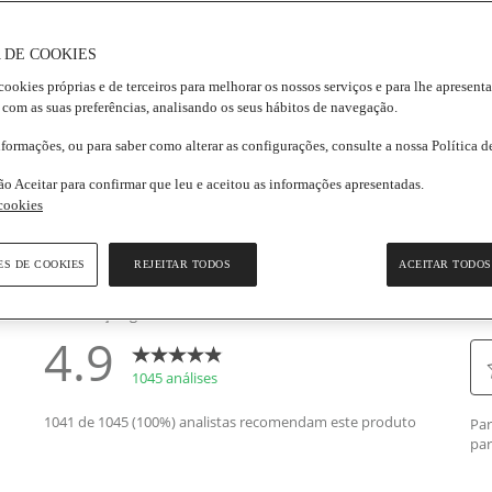
4.9
(1045)
Escrever uma opinião
rmações gerais
 DE COOKIES
elas,
cookies próprias e de terceiros para melhorar os nossos serviços e para lhe apresent
r
io
 com as suas preferências, analisando os seus hábitos de navegação.
sificação.
nformações, ou para saber como alterar as configurações, consulte a nossa Política 
d
5
ão Aceitar para confirmar que leu e aceitou as informações apresentadas.
iews.
 cookies
k
a
sma
ES DE COOKIES
REJEITAR TODOS
ACEITAR TODOS
ina.