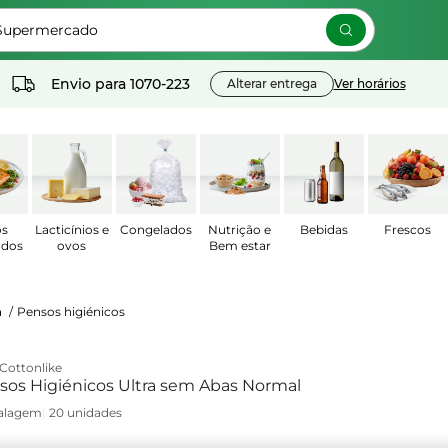
 Supermercado
Envio para
1070-223
Alterar entrega
Ver horários
os
Lacticínios e
Congelados
Nutrição e
Bebidas
Frescos
ados
ovos
Bem estar
a
/
Pensos higiénicos
Cottonlike
nsos Higiénicos Ultra sem Abas Normal
alagem
|
20 unidades