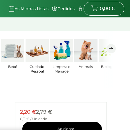
0,00 €
As Minhas Listas
Pedidos
Bebé
Cuidado
Limpeza e
Animais
Biológicos
Pessoal
Ménage
2,20 €
2,79 €
0,11 € / Unidade
adicionar