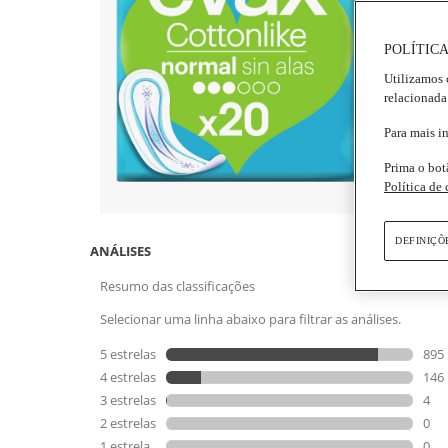
4.9
de
Info
5
POLÍTICA
estr
Utilizamos 
valo
méd
relacionada
de
clas
Para mais i
Rea
104
Prima o bot
Rev
Política de
Lin
par
a
me
DEFINIÇÕ
pág