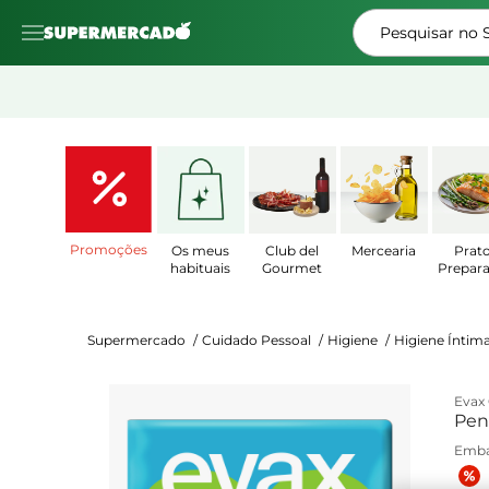
Pesquisar no
Promoções
Os meus
Club del
Mercearia
Prat
habituais
Gourmet
Prepar
Supermercado
/
Cuidado Pessoal
/
Higiene
/
Higiene Íntim
Evax 
Pe
Emb