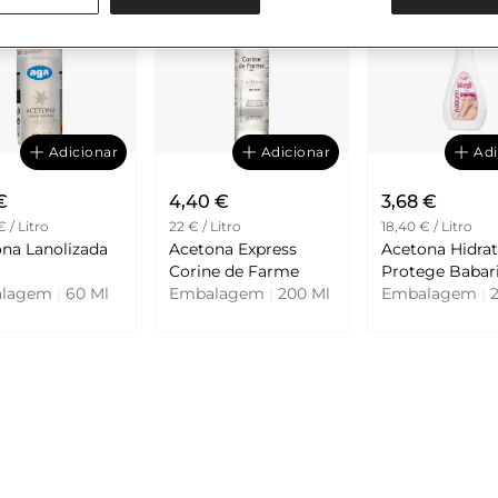
Adicionar
Adicionar
Adi
€
4,40 €
3,68 €
 / Litro
22 € / Litro
18,40 € / Litro
na Lanolizada
Acetona Express
Acetona Hidrat
Corine de Farme
Protege Baba
alagem
|
60 Ml
Embalagem
|
200 Ml
Embalagem
|
2