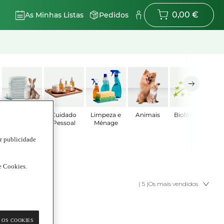
0,00 €
As Minhas Listas
Pedidos
Bebé
Cuidado
Limpeza e
Animais
Biológicos
Pessoal
Ménage
ar publicidade
de Cookies.
( 5 )
Os mais vendidos
 OS COOKIES