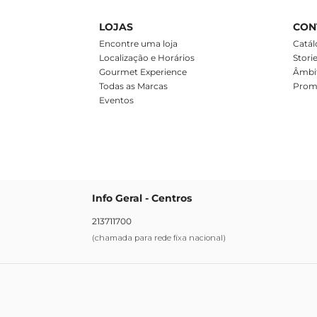
LOJAS
CON
m
Encontre uma loja
Catál
Localização e Horários
Stori
Gourmet Experience
Âmbit
Todas as Marcas
Prom
Eventos
Info Geral - Centros
213711700
(chamada para rede fixa nacional)