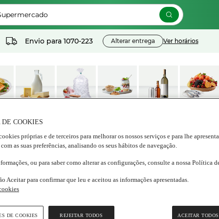
 Supermercado
Envio para
1070-223
Alterar entrega
Ver horários
os
Lacticínios e
Congelados
Nutrição e
Bebidas
Frescos
ados
ovos
Bem estar
 DE COOKIES
cookies próprias e de terceiros para melhorar os nossos serviços e para lhe apresent
 com as suas preferências, analisando os seus hábitos de navegação.
és
nformações, ou para saber como alterar as configurações, consulte a nossa Política 
ão Aceitar para confirmar que leu e aceitou as informações apresentadas.
 cookies
ES DE COOKIES
REJEITAR TODOS
ACEITAR TODOS