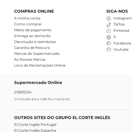
COMPRAS ONLINE
SIGA-NOS
A minha conta
Instagra
Como comprar
TikTok
Meios de pagamento
Pinterest
Entrega ao domicílio
X
Devolução e reembolso
Facebook
Garantia de frescura
Youtube
Marcas do Supermercado
As Nossas Marcas
Livro de Reclamações Online
Supermercado Online
213835214
(chamada para rede fixa nacional)
OUTROS SITES DO GRUPO EL CORTE INGLÉS
El Corte Inglés Portugal
El Corte Inglés Espanha