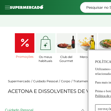
Pesquisar no
Promoções
Os meus
Club del
Mercearia
Prat
habituais
Gourmet
Prepar
POLÍTICA
Utilizamos 
relacionada
Supermercado
Cuidado Pessoal
Corpo
Tratamento de Mãos e P
Para mais i
ACETONA E DISSOLVENTES DE VERNIZ
Prima o bot
Política de
DEFINIÇÕ
Cuidado Pessoal