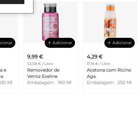
cionar
Adicionar
Adicionar
9,99 €
4,29 €
52,58 € / Litro
17,16 € / Litro
a e
Removedor de
Acetona com Ricino
ria
Verniz Eveline
Aga
00 Ml
Embalagem
|
190 Ml
Embalagem
|
250 Ml