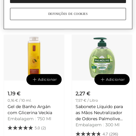
para Pele Seca e Sensível
as Mãos Amêndoas e
com Amêndoas e Mel
Mel Veckia
Veckia
Embalagem
|
750 Ml
Embalagem
|
500 Ml
DEFINIÇÕES DE COOKIES
3.3
(3)
5.0
(1)
Adicionar
Adicionar
1,19 €
2,27 €
0,16 € / 10 ml.
7,57 € / Litro
Gel de Banho Argán
Sabonete Líquido para
com Glicerina Veckia
as Mãos Neutralizador
Embalagem
|
750 Ml
de Odores Palmolive
Memories Flower
Embalagem
|
300 Ml
5.0
(2)
4.7
(296)