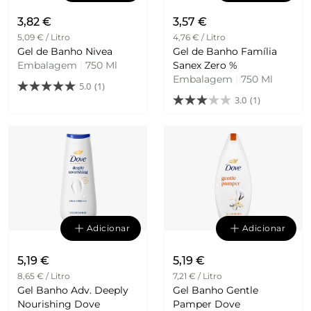
3,82 €
3,57 €
5,09 € / Litro
4,76 € / Litro
Gel de Banho Nivea
Gel de Banho Família
Embalagem
|
750 Ml
Sanex Zero %
Embalagem
|
750 Ml
5.0
(1)
3.0
(1)
Adicionar
Adicionar
5,19 €
5,19 €
8,65 € / Litro
7,21 € / Litro
Gel Banho Adv. Deeply
Gel Banho Gentle
Nourishing Dove
Pamper Dove