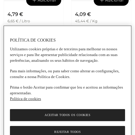
Adicionar
Adicionar
4,79 €
4,09 €
6,65 € / Litro
45,44 € / Kg
Gel de Banho Hydrate
Sabonete Sólido
Dove
Original Pack 4 Dove
Embalagem
|
720 Ml
Embalagem
|
90 G
POLÍTICA DE COOKIES
5.0
(1)
Utilizamos cookies próprias e de terceiros para melhorar os nossos
serviços e para lhe apresentar publicidade relacionada com as suas
preferências, analisando os seus hábitos de navegação.
Para mais informações, ou para saber como alterar as configurações,
consulte a nossa Política de Cookies.
Prima o botão Aceitar para confirmar que leu e aceitou as informações
apresentadas.
Política de cookies
Adicionar
Adicionar
ACEITAR TODOS OS COOKIES
1,55 €
1,35 €
0,21 € / 10 ml.
0,27 € / 10 ml.
Gel de Banho Nutritivo
Sabonete Líquido para
REJEITAR TODOS