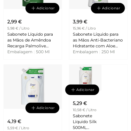
Adicionar
Adicionar
2,99 €
3,99 €
5,98 € / Litro
15,96 € / Litro
Sabonete Líquido para
Sabonete Líquido para
as Mãos de Amêndoa
as Mãos Anti-Bacteriano
Recarga Palmolive
Hidratante com Aloe
Naturals
Embalagem
|
500 Ml
Embalagem
Vera Dettol
|
250 Ml
Adicionar
5,29 €
Adicionar
10,58 € / Litro
Sabonete
4,19 €
Líquido Silk
500ML
5,59 € / Litro