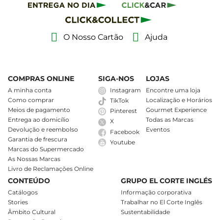
O Nosso Cartão
Ajuda
COMPRAS ONLINE
SIGA-NOS
LOJAS
A minha conta
Instagram
Encontre uma loja
Como comprar
Localização e Horários
TikTok
Meios de pagamento
Gourmet Experience
Pinterest
Entrega ao domicílio
Todas as Marcas
X
Devolução e reembolso
Eventos
Facebook
Garantia de frescura
Youtube
Marcas do Supermercado
As Nossas Marcas
Livro de Reclamações Online
CONTEÚDO
GRUPO EL CORTE INGLÉS
Catálogos
Informação corporativa
Stories
Trabalhar no El Corte Inglês
Âmbito Cultural
Sustentabilidade