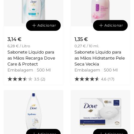
Adicionar
Adicionar
3,14 €
1,35 €
6,28 € / Litro
0,27 € / 10 ml.
Sabonete Líquido para
Sabonete Líquido para
as Mãos Recarga Dove
as Mãos Hidratante Pele
Care & Protect
Seca Veckia
Embalagem
|
500 Ml
Embalagem
|
500 Ml
3.5
(2)
4.6
(17)