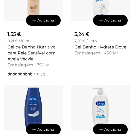
Adicionar
Adicionar
1,55 €
3,24 €
0,21 € / 10 ml.
7,20 € / Litro
Gel de Banho Nutritivo
Gel Banho Hydrate Dove
para Pele Sensível com
Embalagem
|
450 Ml
Aveia Veckia
Embalagem
|
750 Ml
5.0
(2)
Adicionar
Adicionar