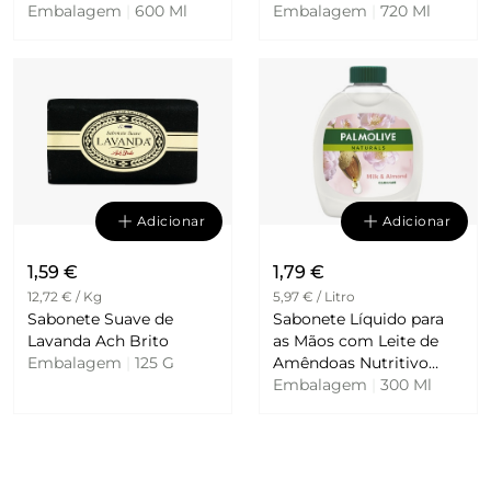
Embalagem
|
600 Ml
Embalagem
|
720 Ml
Adicionar
Adicionar
1,59 €
1,79 €
12,72 € / Kg
5,97 € / Litro
Sabonete Suave de
Sabonete Líquido para
Lavanda Ach Brito
as Mãos com Leite de
Embalagem
|
125 G
Amêndoas Nutritivo
Recarga Palmolive
Embalagem
|
300 Ml
Naturals