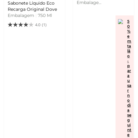
Dove
Embalagem
Sabonete Líquido Eco
|
500 Ml
Recarga Original Dove
Embalagem
|
750 Ml
5
4.0
(1)
0
%
e
m
ta
lã
o
-
p
ar
a
u
sa
r
n
o
di
a
se
g
ui
nt
e