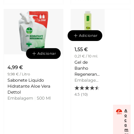
Adicionar
1,55 €
Adicionar
0,21 € / 10 ml.
Gel de
4,99 €
Banho
Regenerante
9,98 € / Litro
Sabonete Liquido
para Pele
Embalagem
Hidratante Aloe Vera
Seca com
|
750 Ml
Dettol
Aloe Vera e
4.5
(10)
Embalagem
|
500 Ml
Soja Veckia
A
o
c
o
m