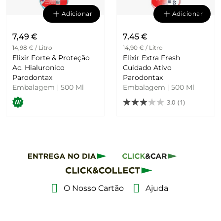
Adicionar
Adicionar
7,49 €
7,45 €
14,98 € / Litro
14,90 € / Litro
Elixir Forte & Proteção
Elixir Extra Fresh
Ac. Hialuronico
Cuidado Ativo
Parodontax
Parodontax
Embalagem
|
500 Ml
Embalagem
|
500 Ml
3.0
(1)
O Nosso Cartão
Ajuda