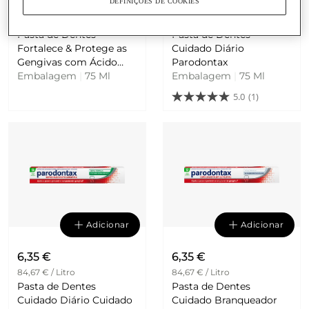
DEFINIÇÕES DE COOKIES
6,89 €
6,15 €
91,87 € / Litro
82 € / Litro
Pasta de Dentes
Pasta de Dentes
Fortalece & Protege as
Cuidado Diário
Gengivas com Ácido
Parodontax
Embalagem
Hialurónico Parodontax
|
75 Ml
Embalagem
|
75 Ml
5.0
(1)
Adicionar
Adicionar
6,35 €
6,35 €
84,67 € / Litro
84,67 € / Litro
Pasta de Dentes
Pasta de Dentes
Cuidado Diário Cuidado
Cuidado Branqueador