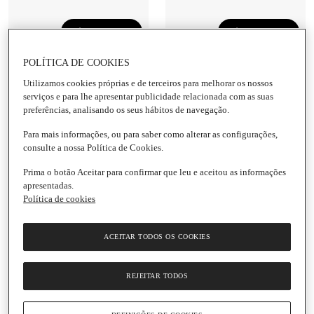
Adicionar
Adicionar
7,09 €
7,09 €
POLÍTICA DE COOKIES
94,53 € / Litro
94,53 € / Litro
Utilizamos cookies próprias e de terceiros para melhorar os nossos
Pasta de Dentes
Pasta de Dentes
serviços e para lhe apresentar publicidade relacionada com as suas
Reparação Ativa
Gengivas + Sensibilidade
preferências, analisando os seus hábitos de navegação.
Parodontax
+ Hálito Parodontax
Para mais informações, ou para saber como alterar as configurações,
Embalagem
|
75 Ml
Embalagem
|
75 Ml
consulte a nossa Política de Cookies.
5.0
(1)
5.0
(2)
Prima o botão Aceitar para confirmar que leu e aceitou as informações
apresentadas.
Política de cookies
ACEITAR TODOS OS COOKIES
REJEITAR TODOS
Adicionar
Adicionar