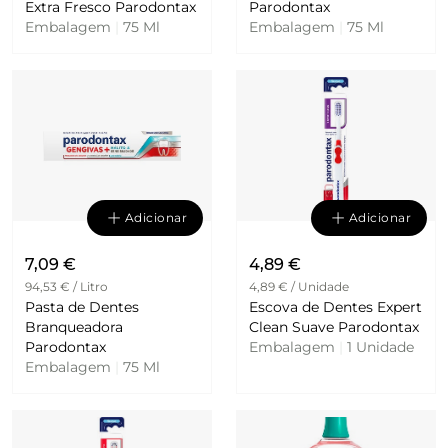
Extra Fresco Parodontax
Parodontax
Embalagem
|
75 Ml
Embalagem
|
75 Ml
Adicionar
Adicionar
7,09 €
4,89 €
94,53 € / Litro
4,89 € / Unidade
Pasta de Dentes
Escova de Dentes Expert
Branqueadora
Clean Suave Parodontax
Parodontax
Embalagem
|
1 Unidade
Embalagem
|
75 Ml