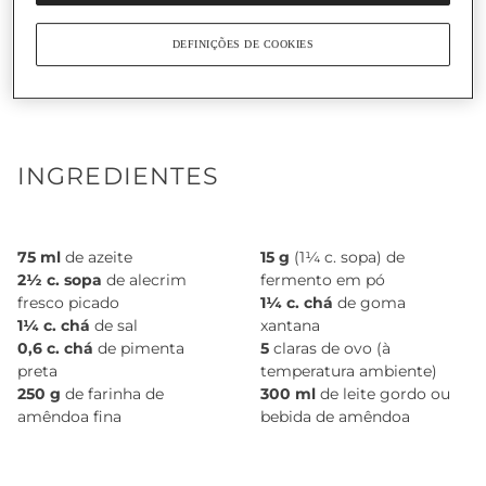
Tempo total:
35
Porções:
6 fatias
DEFINIÇÕES DE COOKIES
Grau dificuldade:
3
Tempo de cozedura:
20 min
INGREDIENTES
75 ml
de azeite
15 g
(1¼ c. sopa) de
2½ c. sopa
de alecrim
fermento em pó
fresco picado
1¼ c. chá
de goma
1¼ c. chá
de sal
xantana
0,6 c. chá
de pimenta
5
claras de ovo (à
preta
temperatura ambiente)
250 g
de farinha de
300 ml
de leite gordo ou
amêndoa fina
bebida de amêndoa