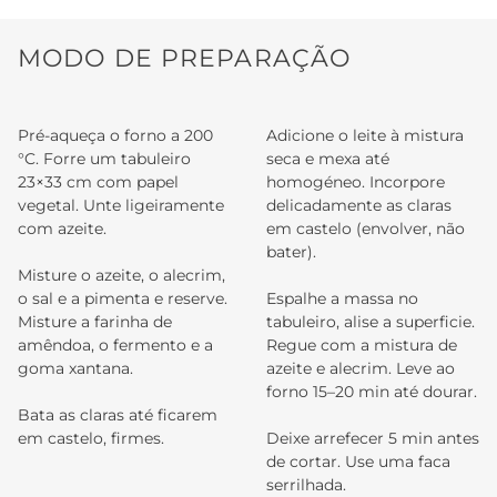
MODO DE PREPARAÇÃO
Pré-aqueça o forno a 200
Adicione o leite à mistura
°C. Forre um tabuleiro
seca e mexa até
23×33 cm com papel
homogéneo. Incorpore
vegetal. Unte ligeiramente
delicadamente as claras
com azeite.
em castelo (envolver, não
bater).
Misture o azeite, o alecrim,
o sal e a pimenta e reserve.
Espalhe a massa no
Misture a farinha de
tabuleiro, alise a superficie.
amêndoa, o fermento e a
Regue com a mistura de
goma xantana.
azeite e alecrim. Leve ao
forno 15–20 min até dourar.
Bata as claras até ficarem
em castelo, firmes.
Deixe arrefecer 5 min antes
de cortar. Use uma faca
serrilhada.