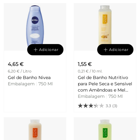
Adicionar
Adicionar
4,65 €
1,55 €
6,20 € / Litro
0,21 € / 10 ml.
Gel de Banho Nivea
Gel de Banho Nutritivo
Embalagem
|
750 Ml
para Pele Seca e Sensível
com Amêndoas e Mel
Veckia
Embalagem
|
750 Ml
3.3
(3)