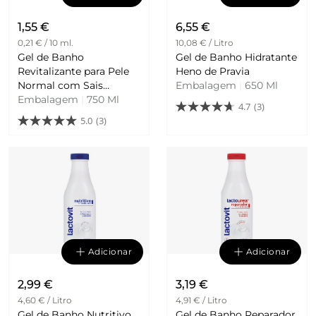
1,55 €
6,55 €
0,21 € / 10 ml.
10,08 € / Litro
Gel de Banho
Gel de Banho Hidratante
Revitalizante para Pele
Heno de Pravia
Normal com Sais
Embalagem
|
650 Ml
Embalagem
Minerais Veckia
|
750 Ml
4.7
(3)
5.0
(3)
Adicionar
Adicionar
2,99 €
3,19 €
4,60 € / Litro
4,91 € / Litro
Gel de Banho Nutritivo
Gel de Banho Reparador