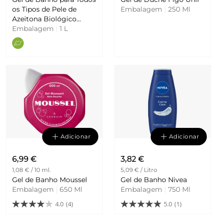
os Tipos de Pele de
Embalagem
|
250 Ml
Azeitona Biológico
Coslys
Embalagem
|
1 L
Adicionar
Adicionar
6,99 €
3,82 €
1,08 € / 10 ml.
5,09 € / Litro
Gel de Banho Moussel
Gel de Banho Nivea
Embalagem
|
650 Ml
Embalagem
|
750 Ml
4.0
(4)
5.0
(1)