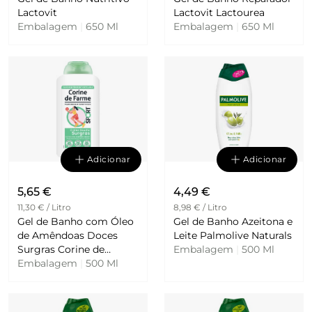
Lactovit
Lactovit Lactourea
Embalagem
|
650 Ml
Embalagem
|
650 Ml
Adicionar
Adicionar
5,65 €
4,49 €
11,30 € / Litro
8,98 € / Litro
Gel de Banho com Óleo
Gel de Banho Azeitona e
de Amêndoas Doces
Leite Palmolive Naturals
Surgras Corine de
Embalagem
|
500 Ml
Farme
Embalagem
|
500 Ml