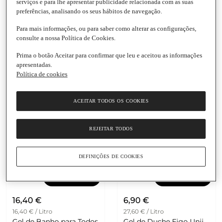
serviços e para lhe apresentar publicidade relacionada com as suas
Adicionar
Adicionar
preferências, analisando os seus hábitos de navegação.
9,54 €
17,05 €
Para mais informações, ou para saber como alterar as configurações,
38,16 € / Litro
17,05 € / Litro
consulte a nossa Política de Cookies.
Gel de Banho com Coco
Gel de Banho para Pele
Prima o botão Aceitar para confirmar que leu e aceitou as informações
Biológico Dr.Organic
Seca Biológico Coslys
apresentadas.
Embalagem
|
250 Ml
Embalagem
|
1 L
Política de cookies
ACEITAR TODOS OS COOKIES
REJEITAR TODOS
DEFINIÇÕES DE COOKIES
Adicionar
Adicionar
16,40 €
6,90 €
16,40 € / Litro
27,60 € / Litro
Gel de Banho para Todos
Gel de Duche Figo Unii