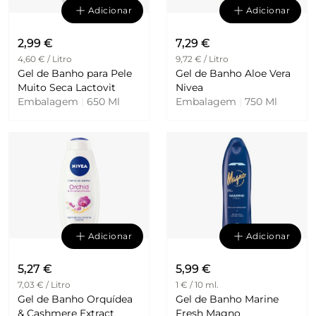
Adicionar
Adicionar
2,99 €
7,29 €
4,60 € / Litro
9,72 € / Litro
Gel de Banho para Pele
Gel de Banho Aloe Vera
Muito Seca Lactovit
Nivea
Embalagem
|
650 Ml
Embalagem
|
750 Ml
Adicionar
Adicionar
5,27 €
5,99 €
7,03 € / Litro
1 € / 10 ml.
Gel de Banho Orquídea
Gel de Banho Marine
& Cashmere Extract
Fresh Magno