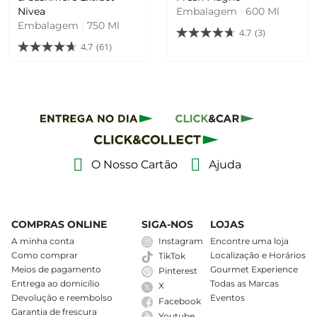
Nivea
Embalagem
|
600 Ml
Embalagem
|
750 Ml
4.7
(3)
4.7
(61)
O Nosso Cartão
Ajuda
COMPRAS ONLINE
SIGA-NOS
LOJAS
A minha conta
Instagram
Encontre uma loja
Como comprar
Localização e Horários
TikTok
Meios de pagamento
Gourmet Experience
Pinterest
Entrega ao domicílio
Todas as Marcas
X
Devolução e reembolso
Eventos
Facebook
Garantia de frescura
Youtube