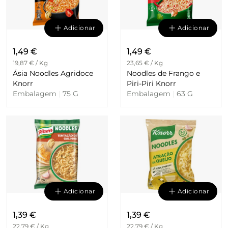
Adicionar
Adicionar
1,49 €
1,49 €
19,87 € / Kg
23,65 € / Kg
Ásia Noodles Agridoce
Noodles de Frango e
Knorr
Piri-Piri Knorr
Embalagem
|
75 G
Embalagem
|
63 G
Adicionar
Adicionar
1,39 €
1,39 €
22,79 € / Kg
22,79 € / Kg