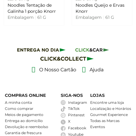
Noodles Tentação de
Noodles Queijo e Ervas
Galinha 1 porção Knorr
Knorr
Embalagem
|
61 G
Embalagem
|
61 G
O Nosso Cartão
Ajuda
COMPRAS ONLINE
SIGA-NOS
LOJAS
A minha conta
Instagram
Encontre uma loja
Como comprar
Localização e Horários
TikTok
Meios de pagamento
Gourmet Experience
Pinterest
Entrega ao domicílio
Todas as Marcas
X
Devolução e reembolso
Eventos
Facebook
Garantia de frescura
Youtube