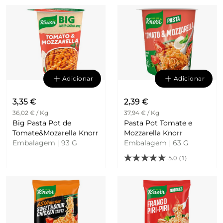
Adicionar
Adicionar
3,35 €
2,39 €
36,02 € / Kg
37,94 € / Kg
Big Pasta Pot de
Pasta Pot Tomate e
Tomate&Mozarella Knorr
Mozzarella Knorr
Embalagem
|
93 G
Embalagem
|
63 G
5.0
(1)