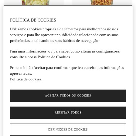
Adicionar
Adicionar
POLÍTICA DE COOKIES
2,49 €
3,35 €
Utilizamos cookies próprias e de terceiros para melhorar os nossos
42,93 € / Kg
38,07 € / Kg
serviços e para lhe apresentar publicidade relacionada com as suas
Potato Pot Bacon &
Big Pasta Pot
preferências, analisando os seus hábitos de navegação.
Cebola Knorr
Bolonhesa Knorr
Para mais informações, ou para saber como alterar as configurações,
Embalagem
|
58 G
Embalagem
|
88 G
consulte a nossa Política de Cookies.
Prima o botão Aceitar para confirmar que leu e aceitou as informações
apresentadas.
Política de cookies
ACEITAR TODOS OS COOKIES
Adicionar
Adicionar
REJEITAR TODOS
3,35 €
2,39 €
DEFINIÇÕES DE COOKIES
36,41 € / Kg
43,45 € / Kg