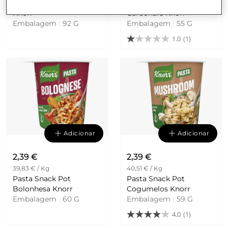
Big Pasta Pot Carbonara
Pasta Snack Pot
Knorr
Carbonara Knorr
Embalagem
|
92 G
Embalagem
|
55 G
1.0
(1)
Adicionar
Adicionar
2,39 €
2,39 €
39,83 € / Kg
40,51 € / Kg
Pasta Snack Pot
Pasta Snack Pot
Bolonhesa Knorr
Cogumelos Knorr
Embalagem
|
60 G
Embalagem
|
59 G
4.0
(1)