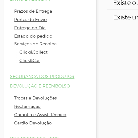
Existe o
nossos té
à montag
Prazos de Entrega
Sim. Quan
frigorífi
Existe u
Serviços 
Portes de Envio
os nossos
cabo que
Sim, pode
Entrega no Dia
serviço d
de distân
A instalaç
Estado do pedido
Sim, poder
Após efet
Serviços de Recolha
A instala
Para soli
esclareci
Click&Collect
Para qual
cliente, 
Click&Car
forma a q
Informam
Para qual
do telefo
Instalaç
ou utiliz
forma a q
SEGURANÇA DOS PRODUTOS
mail
apoi
Poderá co
As instal
do telefo
DEVOLUÇÃO E REEMBOLSO
20h).
mail
apoi
que pode 
mail
apoi
Trocas e Devoluções
Em caso d
20h).
mail
20h).
apoi
Reclamação
para rede
20h).
Garantia e Assist. Técnica
às 22h e 
Cartão Devolução
Serviços 
similares 