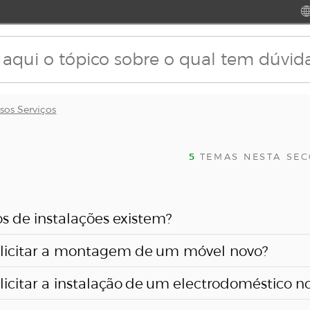
sos Serviços
5
TEMAS NESTA SE
s de instalações existem?
olicitar a montagem de um móvel novo?
o Simples
licitar a instalação de um electrodoméstico n
mpra um grande electrodoméstico, como é o caso de máqui
comodidade, no momento e local da entrega dos seus m