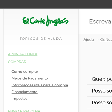
TÓPICOS DE AJUDA
Ajuda
Os Nos
A MINHA CONTA
COMPRAR
Como comprar
Que tipo
Meios de Pagamento
Informações úteis para a compra
Posso s
Financiamento
Instalaçã
Impostos
Posso so
Quando co
Para sua 
ENVIO E RECOLHA