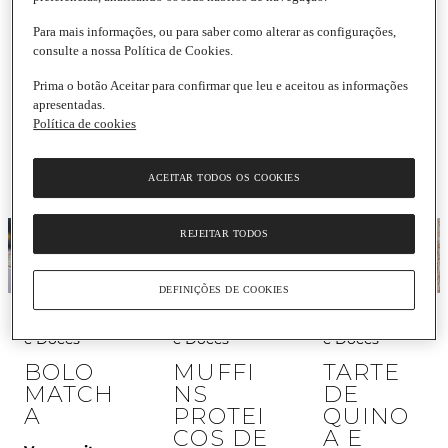
SNACK
BOLO
GELAD
S
DE
OS
Para mais informações, ou para saber como alterar as configurações,
consulte a nossa Política de Cookies.
PROTEÍ
CLARAS
RÁPIDO
COS
E
S E
Prima o botão Aceitar para confirmar que leu e aceitou as informações
FRUTOS
NATUR
apresentadas.
Ver receita
VERME
AIS
Política de cookies
LHOS
Ver receita
Ver receita
ACEITAR TODOS OS COOKIES
REJEITAR TODOS
DEFINIÇÕES DE COOKIES
Sobremesas 
Sobremesas 
Sobremesas 
e Doces
e Doces
e Doces
BOLO
TARTE
MUFFI
MATCH
DE
NS
A
QUINO
PROTEI
A E
COS DE