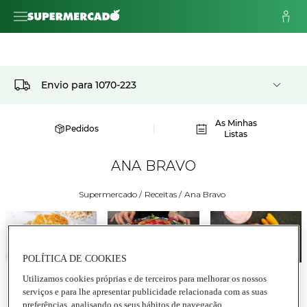
Envio para
1070-223
As Minhas
Pedidos
Listas
ANA BRAVO
Supermercado
/
Receitas
/
Ana Bravo
POLÍTICA DE COOKIES
Utilizamos cookies próprias e de terceiros para melhorar os nossos
Sobremesas 
Sobremesas 
Sobremesas 
serviços e para lhe apresentar publicidade relacionada com as suas
e Doces
e Doces
e Doces
preferências, analisando os seus hábitos de navegação.